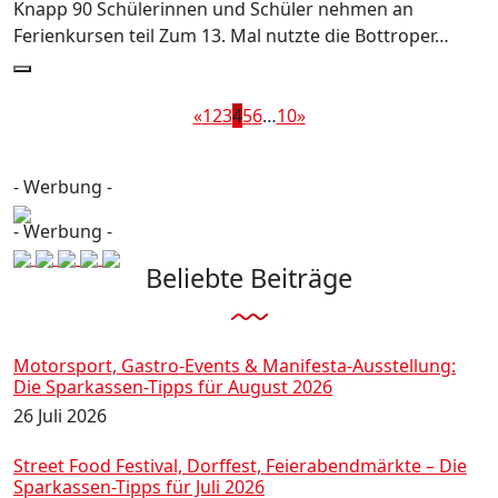
Knapp 90 Schülerinnen und Schüler nehmen an
Ferienkursen teil Zum 13. Mal nutzte die Bottroper…
«
1
2
3
4
5
6
…
10
»
- Werbung -
- Werbung -
Beliebte Beiträge
Motorsport, Gastro-Events & Manifesta-Ausstellung:
Die Sparkassen-Tipps für August 2026
26 Juli 2026
Street Food Festival, Dorffest, Feierabendmärkte – Die
Sparkassen-Tipps für Juli 2026