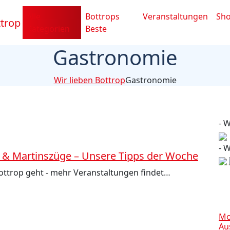
Alle
Bottrops
Veranstaltungen
Sh
Kategorien
Beste
Gastronomie
Wir lieben Bottrop
Gastronomie
- 
- 
 & Martinszüge – Unsere Tipps der Woche
Bottrop geht - mehr Veranstaltungen findet…
Mo
Au