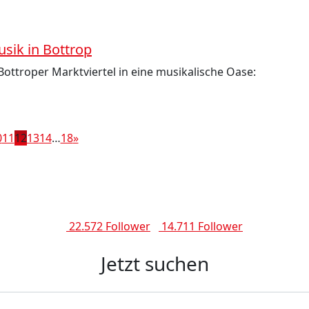
usik in Bottrop
ottroper Marktviertel in eine musikalische Oase:
0
11
12
13
14
…
18
»
22.572 Follower
14.711 Follower
Jetzt suchen