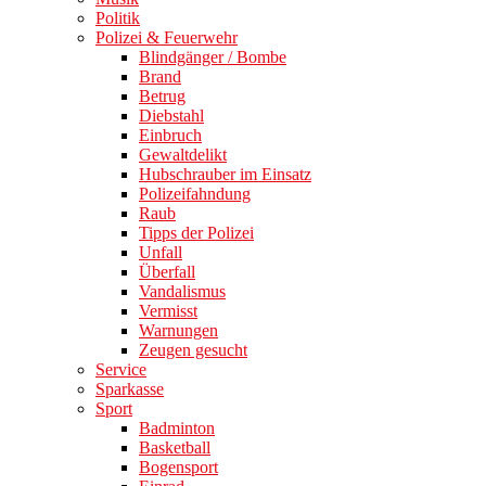
Politik
Polizei & Feuerwehr
Blindgänger / Bombe
Brand
Betrug
Diebstahl
Einbruch
Gewaltdelikt
Hubschrauber im Einsatz
Polizeifahndung
Raub
Tipps der Polizei
Unfall
Überfall
Vandalismus
Vermisst
Warnungen
Zeugen gesucht
Service
Sparkasse
Sport
Badminton
Basketball
Bogensport