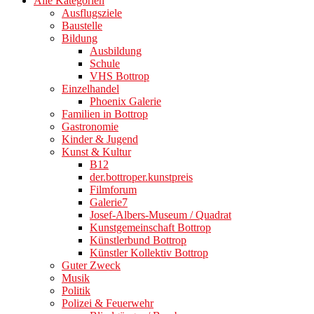
Alle Kategorien
Ausflugsziele
Baustelle
Bildung
Ausbildung
Schule
VHS Bottrop
Einzelhandel
Phoenix Galerie
Familien in Bottrop
Gastronomie
Kinder & Jugend
Kunst & Kultur
B12
der.bottroper.kunstpreis
Filmforum
Galerie7
Josef-Albers-Museum / Quadrat
Kunstgemeinschaft Bottrop
Künstlerbund Bottrop
Künstler Kollektiv Bottrop
Guter Zweck
Musik
Politik
Polizei & Feuerwehr