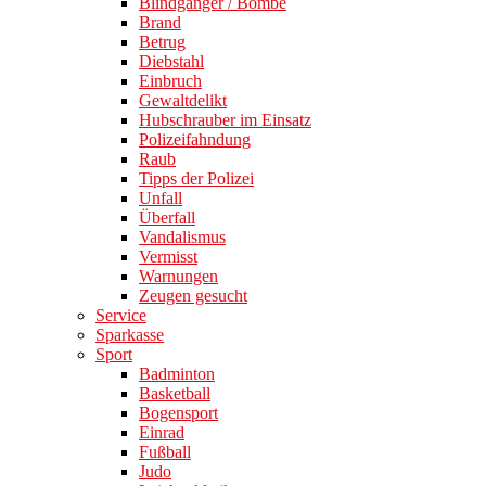
Blindgänger / Bombe
Brand
Betrug
Diebstahl
Einbruch
Gewaltdelikt
Hubschrauber im Einsatz
Polizeifahndung
Raub
Tipps der Polizei
Unfall
Überfall
Vandalismus
Vermisst
Warnungen
Zeugen gesucht
Service
Sparkasse
Sport
Badminton
Basketball
Bogensport
Einrad
Fußball
Judo