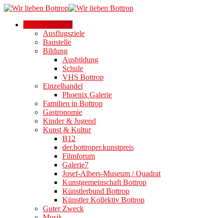
Alle Kategorien
Ausflugsziele
Baustelle
Bildung
Ausbildung
Schule
VHS Bottrop
Einzelhandel
Phoenix Galerie
Familien in Bottrop
Gastronomie
Kinder & Jugend
Kunst & Kultur
B12
der.bottroper.kunstpreis
Filmforum
Galerie7
Josef-Albers-Museum / Quadrat
Kunstgemeinschaft Bottrop
Künstlerbund Bottrop
Künstler Kollektiv Bottrop
Guter Zweck
Musik