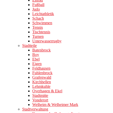
Einrad
Fußball
Judo
Leichtathletik
Schach
Schwimmen
Tennis
Tischtennis
Turnen
Unterwasserrugby
Stadtteile
Batenbrock
Boy
Ebel
Eigen
Feldhausen
Fuhlenbrock
Grafenwald
Kirchhellen
Lehmkuhle
Overhagen & Ekel
Stadtmitte
Vonderort
Welheim & Welheimer Mark
Stadtverwaltung