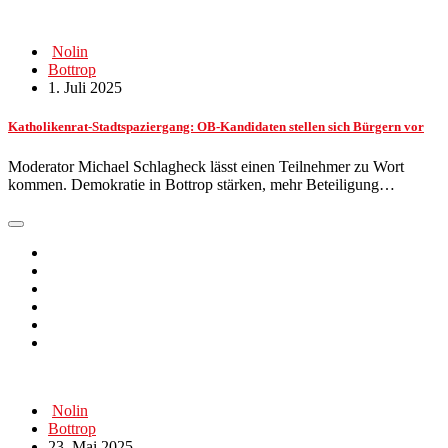
Nolin
Bottrop
1. Juli 2025
Katholikenrat-Stadtspaziergang: OB-Kandidaten stellen sich Bürgern vor
Moderator Michael Schlagheck lässt einen Teilnehmer zu Wort
kommen. Demokratie in Bottrop stärken, mehr Beteiligung…
Nolin
Bottrop
23. Mai 2025