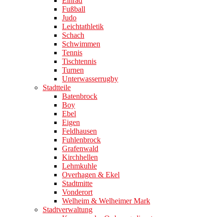
Einrad
Fußball
Judo
Leichtathletik
Schach
Schwimmen
Tennis
Tischtennis
Turnen
Unterwasserrugby
Stadtteile
Batenbrock
Boy
Ebel
Eigen
Feldhausen
Fuhlenbrock
Grafenwald
Kirchhellen
Lehmkuhle
Overhagen & Ekel
Stadtmitte
Vonderort
Welheim & Welheimer Mark
Stadtverwaltung