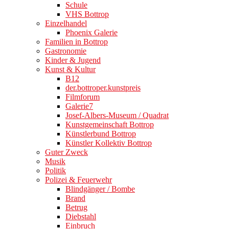
Schule
VHS Bottrop
Einzelhandel
Phoenix Galerie
Familien in Bottrop
Gastronomie
Kinder & Jugend
Kunst & Kultur
B12
der.bottroper.kunstpreis
Filmforum
Galerie7
Josef-Albers-Museum / Quadrat
Kunstgemeinschaft Bottrop
Künstlerbund Bottrop
Künstler Kollektiv Bottrop
Guter Zweck
Musik
Politik
Polizei & Feuerwehr
Blindgänger / Bombe
Brand
Betrug
Diebstahl
Einbruch