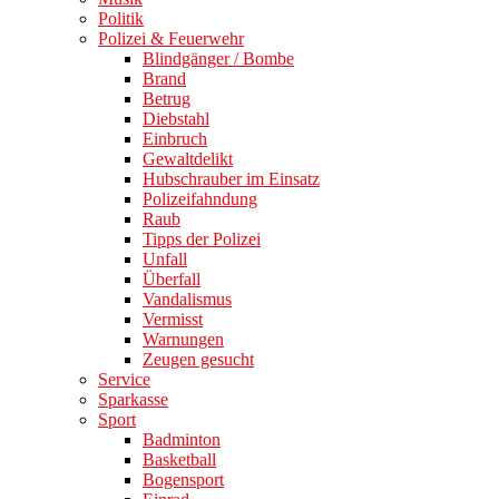
Politik
Polizei & Feuerwehr
Blindgänger / Bombe
Brand
Betrug
Diebstahl
Einbruch
Gewaltdelikt
Hubschrauber im Einsatz
Polizeifahndung
Raub
Tipps der Polizei
Unfall
Überfall
Vandalismus
Vermisst
Warnungen
Zeugen gesucht
Service
Sparkasse
Sport
Badminton
Basketball
Bogensport