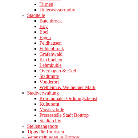
Turnen
Unterwasserrugby
Stadtteile
Batenbrock
Boy
Ebel
Eigen
Feldhausen
Fuhlenbrock
Grafenwald
Kirchhellen
Lehmkuhle
Overhagen & Ekel
Stadtmitte
Vonderort
Welheim & Welheimer Mark
Stadtverwaltung
Kommunaler Ordnungsdienst
Kulturamt
Musikschule
Pressestelle Stadt Bottrop
Stadtarchiv
Stellenangebote
Tipps für Touristen
Veranstaltungen in Bottrop