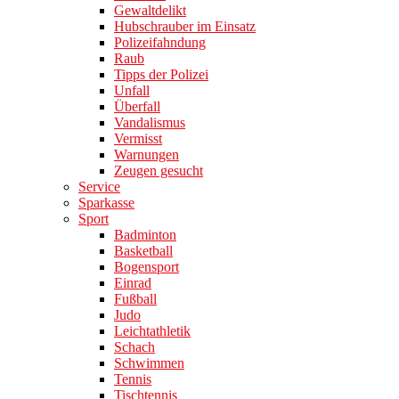
Gewaltdelikt
Hubschrauber im Einsatz
Polizeifahndung
Raub
Tipps der Polizei
Unfall
Überfall
Vandalismus
Vermisst
Warnungen
Zeugen gesucht
Service
Sparkasse
Sport
Badminton
Basketball
Bogensport
Einrad
Fußball
Judo
Leichtathletik
Schach
Schwimmen
Tennis
Tischtennis