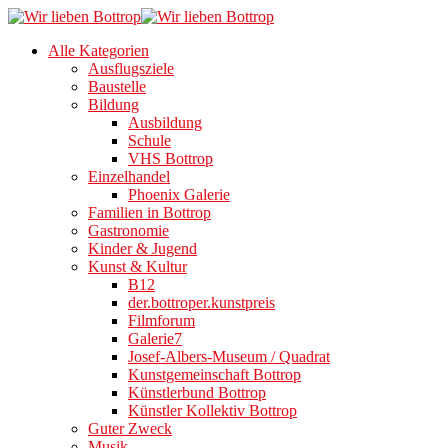
Alle Kategorien
Ausflugsziele
Baustelle
Bildung
Ausbildung
Schule
VHS Bottrop
Einzelhandel
Phoenix Galerie
Familien in Bottrop
Gastronomie
Kinder & Jugend
Kunst & Kultur
B12
der.bottroper.kunstpreis
Filmforum
Galerie7
Josef-Albers-Museum / Quadrat
Kunstgemeinschaft Bottrop
Künstlerbund Bottrop
Künstler Kollektiv Bottrop
Guter Zweck
Musik