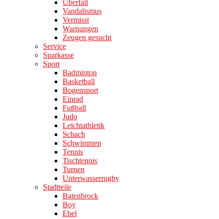
Überfall
Vandalismus
Vermisst
Warnungen
Zeugen gesucht
Service
Sparkasse
Sport
Badminton
Basketball
Bogensport
Einrad
Fußball
Judo
Leichtathletik
Schach
Schwimmen
Tennis
Tischtennis
Turnen
Unterwasserrugby
Stadtteile
Batenbrock
Boy
Ebel