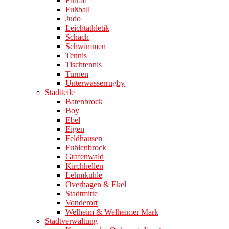
Einrad
Fußball
Judo
Leichtathletik
Schach
Schwimmen
Tennis
Tischtennis
Turnen
Unterwasserrugby
Stadtteile
Batenbrock
Boy
Ebel
Eigen
Feldhausen
Fuhlenbrock
Grafenwald
Kirchhellen
Lehmkuhle
Overhagen & Ekel
Stadtmitte
Vonderort
Welheim & Welheimer Mark
Stadtverwaltung