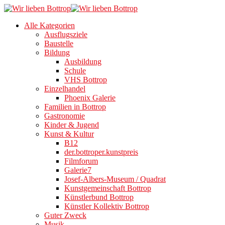
Alle Kategorien
Ausflugsziele
Baustelle
Bildung
Ausbildung
Schule
VHS Bottrop
Einzelhandel
Phoenix Galerie
Familien in Bottrop
Gastronomie
Kinder & Jugend
Kunst & Kultur
B12
der.bottroper.kunstpreis
Filmforum
Galerie7
Josef-Albers-Museum / Quadrat
Kunstgemeinschaft Bottrop
Künstlerbund Bottrop
Künstler Kollektiv Bottrop
Guter Zweck
Musik