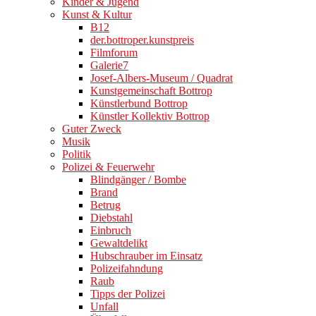
Kinder & Jugend
Kunst & Kultur
B12
der.bottroper.kunstpreis
Filmforum
Galerie7
Josef-Albers-Museum / Quadrat
Kunstgemeinschaft Bottrop
Künstlerbund Bottrop
Künstler Kollektiv Bottrop
Guter Zweck
Musik
Politik
Polizei & Feuerwehr
Blindgänger / Bombe
Brand
Betrug
Diebstahl
Einbruch
Gewaltdelikt
Hubschrauber im Einsatz
Polizeifahndung
Raub
Tipps der Polizei
Unfall