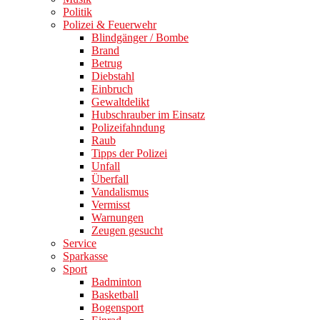
Politik
Polizei & Feuerwehr
Blindgänger / Bombe
Brand
Betrug
Diebstahl
Einbruch
Gewaltdelikt
Hubschrauber im Einsatz
Polizeifahndung
Raub
Tipps der Polizei
Unfall
Überfall
Vandalismus
Vermisst
Warnungen
Zeugen gesucht
Service
Sparkasse
Sport
Badminton
Basketball
Bogensport