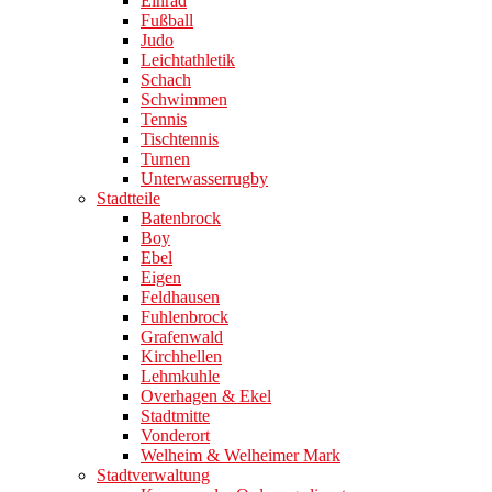
Einrad
Fußball
Judo
Leichtathletik
Schach
Schwimmen
Tennis
Tischtennis
Turnen
Unterwasserrugby
Stadtteile
Batenbrock
Boy
Ebel
Eigen
Feldhausen
Fuhlenbrock
Grafenwald
Kirchhellen
Lehmkuhle
Overhagen & Ekel
Stadtmitte
Vonderort
Welheim & Welheimer Mark
Stadtverwaltung