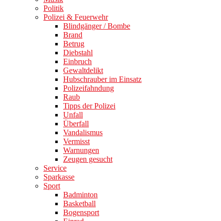
Politik
Polizei & Feuerwehr
Blindgänger / Bombe
Brand
Betrug
Diebstahl
Einbruch
Gewaltdelikt
Hubschrauber im Einsatz
Polizeifahndung
Raub
Tipps der Polizei
Unfall
Überfall
Vandalismus
Vermisst
Warnungen
Zeugen gesucht
Service
Sparkasse
Sport
Badminton
Basketball
Bogensport