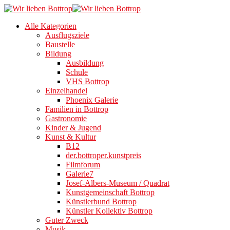
Alle Kategorien
Ausflugsziele
Baustelle
Bildung
Ausbildung
Schule
VHS Bottrop
Einzelhandel
Phoenix Galerie
Familien in Bottrop
Gastronomie
Kinder & Jugend
Kunst & Kultur
B12
der.bottroper.kunstpreis
Filmforum
Galerie7
Josef-Albers-Museum / Quadrat
Kunstgemeinschaft Bottrop
Künstlerbund Bottrop
Künstler Kollektiv Bottrop
Guter Zweck
Musik