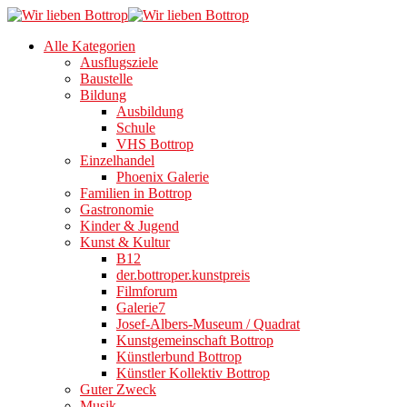
Alle Kategorien
Ausflugsziele
Baustelle
Bildung
Ausbildung
Schule
VHS Bottrop
Einzelhandel
Phoenix Galerie
Familien in Bottrop
Gastronomie
Kinder & Jugend
Kunst & Kultur
B12
der.bottroper.kunstpreis
Filmforum
Galerie7
Josef-Albers-Museum / Quadrat
Kunstgemeinschaft Bottrop
Künstlerbund Bottrop
Künstler Kollektiv Bottrop
Guter Zweck
Musik