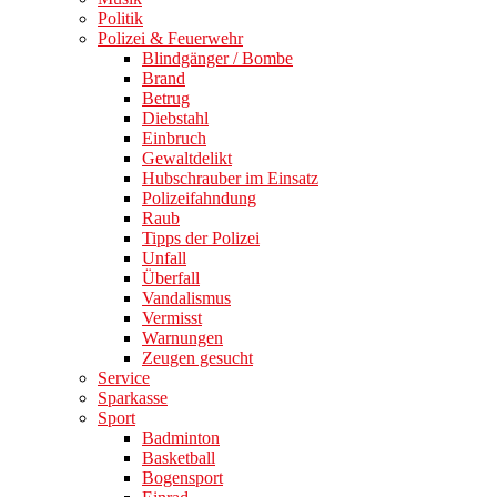
Politik
Polizei & Feuerwehr
Blindgänger / Bombe
Brand
Betrug
Diebstahl
Einbruch
Gewaltdelikt
Hubschrauber im Einsatz
Polizeifahndung
Raub
Tipps der Polizei
Unfall
Überfall
Vandalismus
Vermisst
Warnungen
Zeugen gesucht
Service
Sparkasse
Sport
Badminton
Basketball
Bogensport