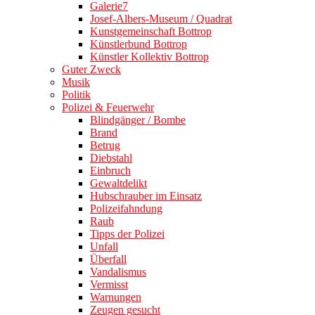
Galerie7
Josef-Albers-Museum / Quadrat
Kunstgemeinschaft Bottrop
Künstlerbund Bottrop
Künstler Kollektiv Bottrop
Guter Zweck
Musik
Politik
Polizei & Feuerwehr
Blindgänger / Bombe
Brand
Betrug
Diebstahl
Einbruch
Gewaltdelikt
Hubschrauber im Einsatz
Polizeifahndung
Raub
Tipps der Polizei
Unfall
Überfall
Vandalismus
Vermisst
Warnungen
Zeugen gesucht