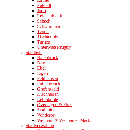
Einrad
Fußball
Judo
Leichtathletik
Schach
Schwimmen
Tennis
Tischtennis
Turnen
Unterwasserrugby
Stadtteile
Batenbrock
Boy
Ebel
Eigen
Feldhausen
Fuhlenbrock
Grafenwald
Kirchhellen
Lehmkuhle
Overhagen & Ekel
Stadtmitte
Vonderort
Welheim & Welheimer Mark
Stadtverwaltung