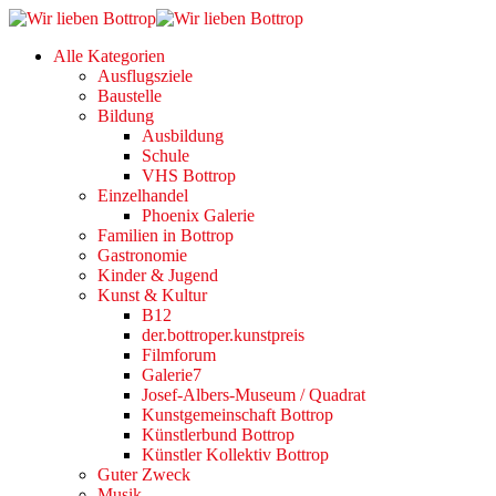
Alle Kategorien
Ausflugsziele
Baustelle
Bildung
Ausbildung
Schule
VHS Bottrop
Einzelhandel
Phoenix Galerie
Familien in Bottrop
Gastronomie
Kinder & Jugend
Kunst & Kultur
B12
der.bottroper.kunstpreis
Filmforum
Galerie7
Josef-Albers-Museum / Quadrat
Kunstgemeinschaft Bottrop
Künstlerbund Bottrop
Künstler Kollektiv Bottrop
Guter Zweck
Musik