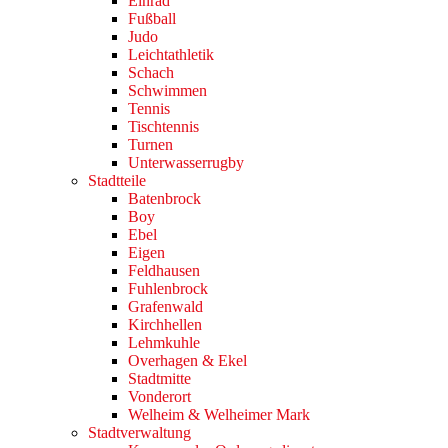
Einrad
Fußball
Judo
Leichtathletik
Schach
Schwimmen
Tennis
Tischtennis
Turnen
Unterwasserrugby
Stadtteile
Batenbrock
Boy
Ebel
Eigen
Feldhausen
Fuhlenbrock
Grafenwald
Kirchhellen
Lehmkuhle
Overhagen & Ekel
Stadtmitte
Vonderort
Welheim & Welheimer Mark
Stadtverwaltung