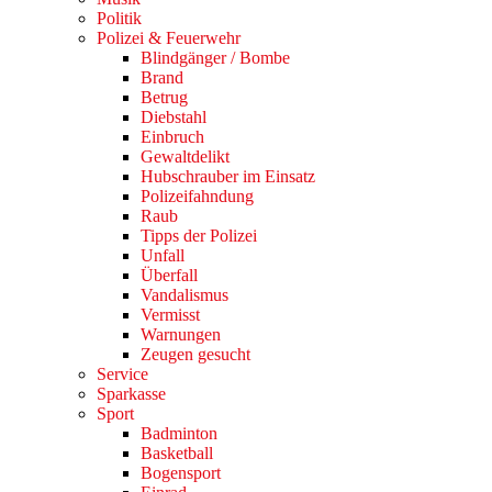
Politik
Polizei & Feuerwehr
Blindgänger / Bombe
Brand
Betrug
Diebstahl
Einbruch
Gewaltdelikt
Hubschrauber im Einsatz
Polizeifahndung
Raub
Tipps der Polizei
Unfall
Überfall
Vandalismus
Vermisst
Warnungen
Zeugen gesucht
Service
Sparkasse
Sport
Badminton
Basketball
Bogensport