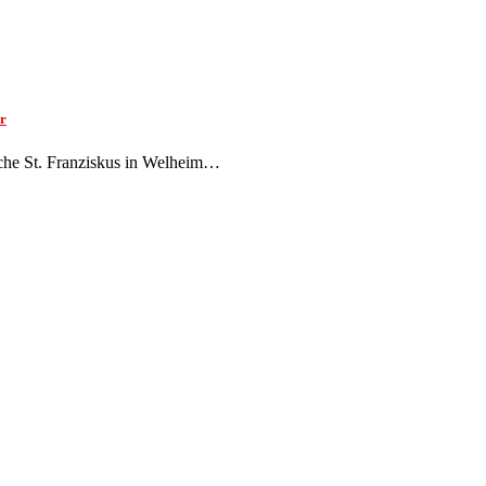
or
irche St. Franziskus in Welheim…