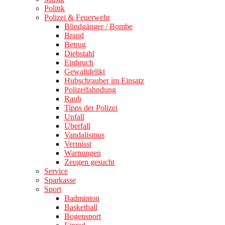
Politik
Polizei & Feuerwehr
Blindgänger / Bombe
Brand
Betrug
Diebstahl
Einbruch
Gewaltdelikt
Hubschrauber im Einsatz
Polizeifahndung
Raub
Tipps der Polizei
Unfall
Überfall
Vandalismus
Vermisst
Warnungen
Zeugen gesucht
Service
Sparkasse
Sport
Badminton
Basketball
Bogensport