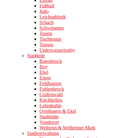
Einrad
Fußball
Judo
Leichtathletik
Schach
Schwimmen
Tennis
Tischtennis
Turnen
Unterwasserrugby
Stadtteile
Batenbrock
Boy
Ebel
Eigen
Feldhausen
Fuhlenbrock
Grafenwald
Kirchhellen
Lehmkuhle
Overhagen & Ekel
Stadtmitte
Vonderort
Welheim & Welheimer Mark
Stadtverwaltung