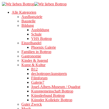
Alle Kategorien
Ausflugsziele
Baustelle
Bildung
Ausbildung
Schule
VHS Bottrop
Einzelhandel
Phoenix Galerie
Familien in Bottrop
Gastronomie
Kinder & Jugend
Kunst & Kultur
B12
der.bottroper.kunstpreis
Filmforum
Galerie7
Josef-Albers-Museum / Quadrat
Kunstgemeinschaft Bottrop
Künstlerbund Bottrop
Künstler Kollektiv Bottrop
Guter Zweck
Musik