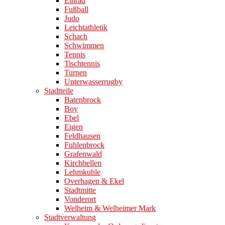
Einrad
Fußball
Judo
Leichtathletik
Schach
Schwimmen
Tennis
Tischtennis
Turnen
Unterwasserrugby
Stadtteile
Batenbrock
Boy
Ebel
Eigen
Feldhausen
Fuhlenbrock
Grafenwald
Kirchhellen
Lehmkuhle
Overhagen & Ekel
Stadtmitte
Vonderort
Welheim & Welheimer Mark
Stadtverwaltung