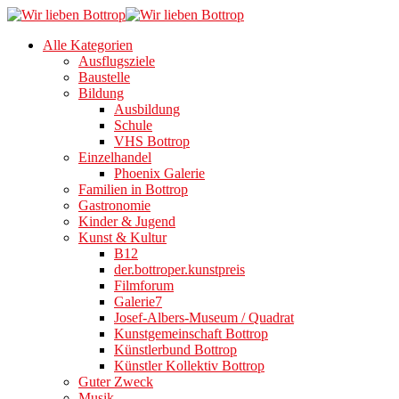
Alle Kategorien
Ausflugsziele
Baustelle
Bildung
Ausbildung
Schule
VHS Bottrop
Einzelhandel
Phoenix Galerie
Familien in Bottrop
Gastronomie
Kinder & Jugend
Kunst & Kultur
B12
der.bottroper.kunstpreis
Filmforum
Galerie7
Josef-Albers-Museum / Quadrat
Kunstgemeinschaft Bottrop
Künstlerbund Bottrop
Künstler Kollektiv Bottrop
Guter Zweck
Musik