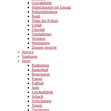
Gewaltdelikt
Hubschrauber im Einsatz
Polizeifahndung
Raub
Tipps der Polizei
Unfall
Überfall
Vandalismus
Vermisst
Warnungen
Zeugen gesucht
Service
Sparkasse
Sport
Badminton
Basketball
Bogensport
Einrad
Fußball
Judo
Leichtathletik
Schach
Schwimmen
Tennis
Tischtennis