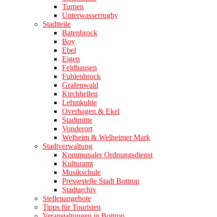
Turnen
Unterwasserrugby
Stadtteile
Batenbrock
Boy
Ebel
Eigen
Feldhausen
Fuhlenbrock
Grafenwald
Kirchhellen
Lehmkuhle
Overhagen & Ekel
Stadtmitte
Vonderort
Welheim & Welheimer Mark
Stadtverwaltung
Kommunaler Ordnungsdienst
Kulturamt
Musikschule
Pressestelle Stadt Bottrop
Stadtarchiv
Stellenangebote
Tipps für Touristen
Veranstaltungen in Bottrop