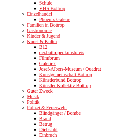
Schule
VHS Bottrop
Einzelhandel
Phoenix Galerie
Familien in Bottrop
Gastronomie
Kinder & Jugend
Kunst & Kultur
B12
der.bottroper.kunstpreis
Filmforum
Galerie7
Josef-Albers-Museum / Quadrat
Kunstgemeinschaft Bottrop
Künstlerbund Bottrop
Künstler Kollektiv Bottrop
Guter Zweck
Musik
Politik
Polizei & Feuerwehr
Blindgänger / Bombe
Brand
Betrug
Diebstahl
Einbruch