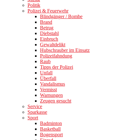
Politik
Polizei & Feuerwehr
Blindgänger / Bombe
Brand
Betrug
Diebstahl
Einbruch
Gewaltdelikt
Hubschrauber im Einsatz
Polizeifahndung
Raub
Tipps der Polizei
Unfall
Überfall
Vandalismus
Vermisst
Warnungen
Zeugen gesucht
Service
Sparkasse
Sport
Badminton
Basketball
Bogensport