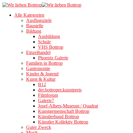
Alle Kategorien
Ausflugsziele
Baustelle
Bildung
Ausbildung
Schule
VHS Bottrop
Einzelhandel
Phoenix Galerie
Familien in Bottrop
Gastronomie
Kinder & Jugend
Kunst & Kultur
B12
der.bottroper.kunstpreis
Filmforum
Galerie7
Josef-Albers-Museum / Quadrat
Kunstgemeinschaft Bottrop
Künstlerbund Bottrop
Künstler Kollektiv Bottrop
Guter Zweck
Musik