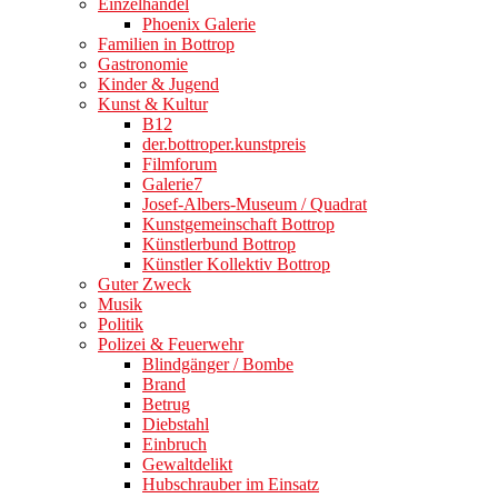
Einzelhandel
Phoenix Galerie
Familien in Bottrop
Gastronomie
Kinder & Jugend
Kunst & Kultur
B12
der.bottroper.kunstpreis
Filmforum
Galerie7
Josef-Albers-Museum / Quadrat
Kunstgemeinschaft Bottrop
Künstlerbund Bottrop
Künstler Kollektiv Bottrop
Guter Zweck
Musik
Politik
Polizei & Feuerwehr
Blindgänger / Bombe
Brand
Betrug
Diebstahl
Einbruch
Gewaltdelikt
Hubschrauber im Einsatz