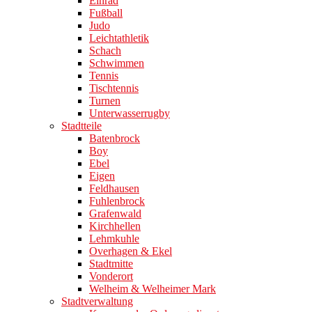
Einrad
Fußball
Judo
Leichtathletik
Schach
Schwimmen
Tennis
Tischtennis
Turnen
Unterwasserrugby
Stadtteile
Batenbrock
Boy
Ebel
Eigen
Feldhausen
Fuhlenbrock
Grafenwald
Kirchhellen
Lehmkuhle
Overhagen & Ekel
Stadtmitte
Vonderort
Welheim & Welheimer Mark
Stadtverwaltung