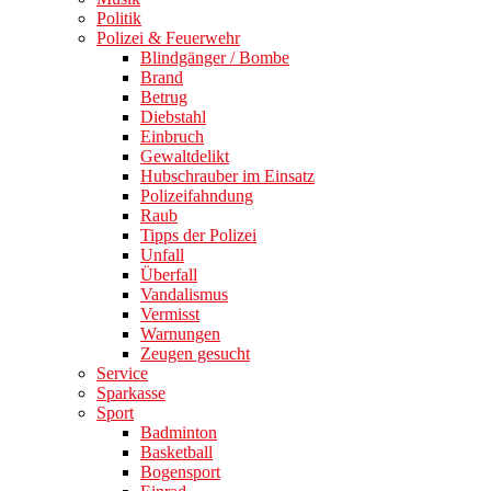
Politik
Polizei & Feuerwehr
Blindgänger / Bombe
Brand
Betrug
Diebstahl
Einbruch
Gewaltdelikt
Hubschrauber im Einsatz
Polizeifahndung
Raub
Tipps der Polizei
Unfall
Überfall
Vandalismus
Vermisst
Warnungen
Zeugen gesucht
Service
Sparkasse
Sport
Badminton
Basketball
Bogensport