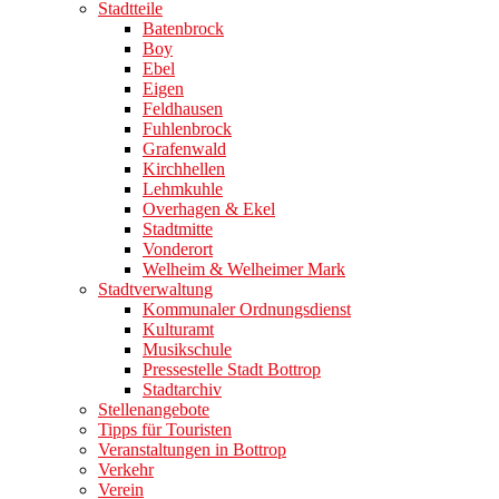
Stadtteile
Batenbrock
Boy
Ebel
Eigen
Feldhausen
Fuhlenbrock
Grafenwald
Kirchhellen
Lehmkuhle
Overhagen & Ekel
Stadtmitte
Vonderort
Welheim & Welheimer Mark
Stadtverwaltung
Kommunaler Ordnungsdienst
Kulturamt
Musikschule
Pressestelle Stadt Bottrop
Stadtarchiv
Stellenangebote
Tipps für Touristen
Veranstaltungen in Bottrop
Verkehr
Verein