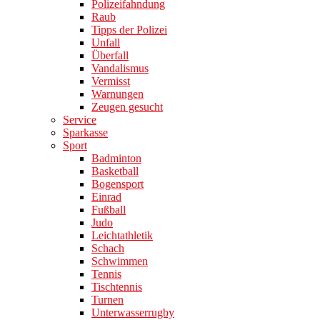
Polizeifahndung
Raub
Tipps der Polizei
Unfall
Überfall
Vandalismus
Vermisst
Warnungen
Zeugen gesucht
Service
Sparkasse
Sport
Badminton
Basketball
Bogensport
Einrad
Fußball
Judo
Leichtathletik
Schach
Schwimmen
Tennis
Tischtennis
Turnen
Unterwasserrugby