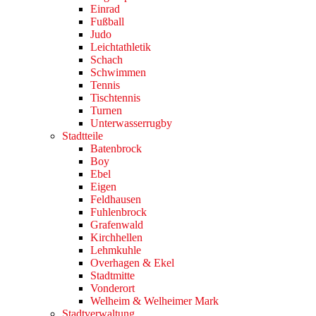
Einrad
Fußball
Judo
Leichtathletik
Schach
Schwimmen
Tennis
Tischtennis
Turnen
Unterwasserrugby
Stadtteile
Batenbrock
Boy
Ebel
Eigen
Feldhausen
Fuhlenbrock
Grafenwald
Kirchhellen
Lehmkuhle
Overhagen & Ekel
Stadtmitte
Vonderort
Welheim & Welheimer Mark
Stadtverwaltung