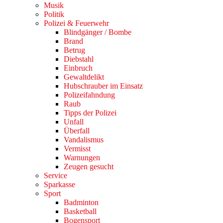
Musik
Politik
Polizei & Feuerwehr
Blindgänger / Bombe
Brand
Betrug
Diebstahl
Einbruch
Gewaltdelikt
Hubschrauber im Einsatz
Polizeifahndung
Raub
Tipps der Polizei
Unfall
Überfall
Vandalismus
Vermisst
Warnungen
Zeugen gesucht
Service
Sparkasse
Sport
Badminton
Basketball
Bogensport