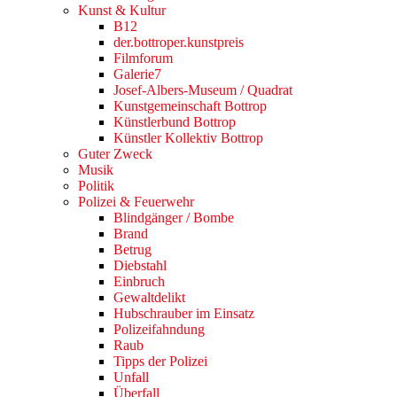
Kunst & Kultur
B12
der.bottroper.kunstpreis
Filmforum
Galerie7
Josef-Albers-Museum / Quadrat
Kunstgemeinschaft Bottrop
Künstlerbund Bottrop
Künstler Kollektiv Bottrop
Guter Zweck
Musik
Politik
Polizei & Feuerwehr
Blindgänger / Bombe
Brand
Betrug
Diebstahl
Einbruch
Gewaltdelikt
Hubschrauber im Einsatz
Polizeifahndung
Raub
Tipps der Polizei
Unfall
Überfall