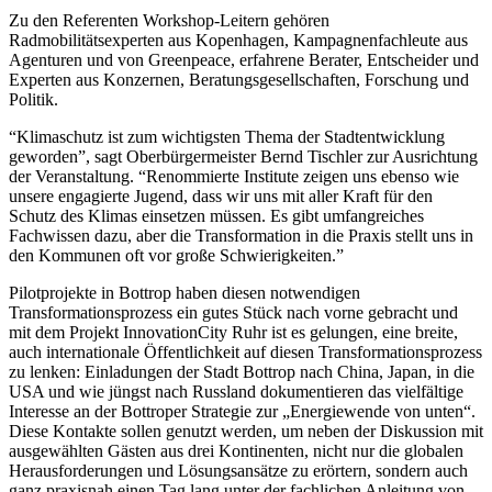
Zu den Referenten Workshop-Leitern gehören
Radmobilitätsexperten aus Kopenhagen, Kampagnenfachleute aus
Agenturen und von Greenpeace, erfahrene Berater, Entscheider und
Experten aus Konzernen, Beratungsgesellschaften, Forschung und
Politik.
“Klimaschutz ist zum wichtigsten Thema der Stadtentwicklung
geworden”, sagt Oberbürgermeister Bernd Tischler zur Ausrichtung
der Veranstaltung. “Renommierte Institute zeigen uns ebenso wie
unsere engagierte Jugend, dass wir uns mit aller Kraft für den
Schutz des Klimas einsetzen müssen. Es gibt umfangreiches
Fachwissen dazu, aber die Transformation in die Praxis stellt uns in
den Kommunen oft vor große Schwierigkeiten.”
Pilotprojekte in Bottrop haben diesen notwendigen
Transformationsprozess ein gutes Stück nach vorne gebracht und
mit dem Projekt InnovationCity Ruhr ist es gelungen, eine breite,
auch internationale Öffentlichkeit auf diesen Transformationsprozess
zu lenken: Einladungen der Stadt Bottrop nach China, Japan, in die
USA und wie jüngst nach Russland dokumentieren das vielfältige
Interesse an der Bottroper Strategie zur „Energiewende von unten“.
Diese Kontakte sollen genutzt werden, um neben der Diskussion mit
ausgewählten Gästen aus drei Kontinenten, nicht nur die globalen
Herausforderungen und Lösungsansätze zu erörtern, sondern auch
ganz praxisnah einen Tag lang unter der fachlichen Anleitung von