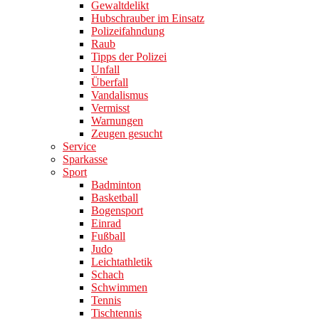
Gewaltdelikt
Hubschrauber im Einsatz
Polizeifahndung
Raub
Tipps der Polizei
Unfall
Überfall
Vandalismus
Vermisst
Warnungen
Zeugen gesucht
Service
Sparkasse
Sport
Badminton
Basketball
Bogensport
Einrad
Fußball
Judo
Leichtathletik
Schach
Schwimmen
Tennis
Tischtennis