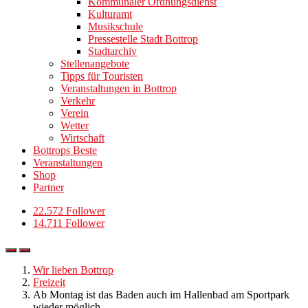
Kommunaler Ordnungsdienst
Kulturamt
Musikschule
Pressestelle Stadt Bottrop
Stadtarchiv
Stellenangebote
Tipps für Touristen
Veranstaltungen in Bottrop
Verkehr
Verein
Wetter
Wirtschaft
Bottrops Beste
Veranstaltungen
Shop
Partner
22.572 Follower
14.711 Follower
Wir lieben Bottrop
Freizeit
Ab Montag ist das Baden auch im Hallenbad am Sportpark
wieder möglich