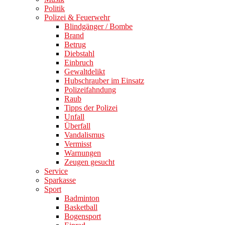
Politik
Polizei & Feuerwehr
Blindgänger / Bombe
Brand
Betrug
Diebstahl
Einbruch
Gewaltdelikt
Hubschrauber im Einsatz
Polizeifahndung
Raub
Tipps der Polizei
Unfall
Überfall
Vandalismus
Vermisst
Warnungen
Zeugen gesucht
Service
Sparkasse
Sport
Badminton
Basketball
Bogensport