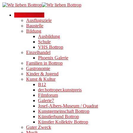
Alle Kategorien
Ausflugsziele
Baustelle
Bildung
Ausbildung
Schule
VHS Bottrop
Einzelhandel
Phoenix Galerie
Familien in Bottrop
Gastronomie
Kinder & Jugend
Kunst & Kultur
B12
der.bottroper.kunstpreis
Filmforum
Galerie7
Josef-Albers-Museum / Quadrat
Kunstgemeinschaft Bottrop
Künstlerbund Bottrop
Künstler Kollektiv Bottrop
Guter Zweck
Musik