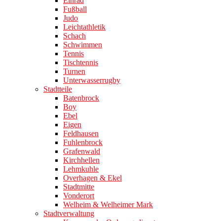
Einrad
Fußball
Judo
Leichtathletik
Schach
Schwimmen
Tennis
Tischtennis
Turnen
Unterwasserrugby
Stadtteile
Batenbrock
Boy
Ebel
Eigen
Feldhausen
Fuhlenbrock
Grafenwald
Kirchhellen
Lehmkuhle
Overhagen & Ekel
Stadtmitte
Vonderort
Welheim & Welheimer Mark
Stadtverwaltung