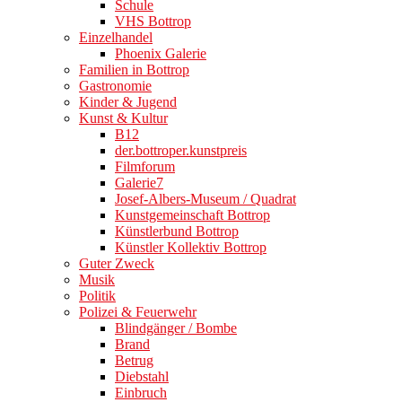
Schule
VHS Bottrop
Einzelhandel
Phoenix Galerie
Familien in Bottrop
Gastronomie
Kinder & Jugend
Kunst & Kultur
B12
der.bottroper.kunstpreis
Filmforum
Galerie7
Josef-Albers-Museum / Quadrat
Kunstgemeinschaft Bottrop
Künstlerbund Bottrop
Künstler Kollektiv Bottrop
Guter Zweck
Musik
Politik
Polizei & Feuerwehr
Blindgänger / Bombe
Brand
Betrug
Diebstahl
Einbruch