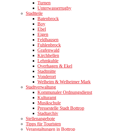
Turnen
Unterwasserrugby
Stadtteile
Batenbrock
Boy
Ebel
Eigen
Feldhausen
Fuhlenbrock
Grafenwald
Kirchhellen
Lehmkuhle
Overhagen & Ekel
Stadtmitte
Vonderort
Welheim & Welheimer Mark
Stadtverwaltung
Kommunaler Ordnungsdienst
Kulturamt
Musikschule
Pressestelle Stadt Bottrop
Stadtarchiv
Stellenangebote
Tipps für Touristen
Veranstaltungen in Bottrop