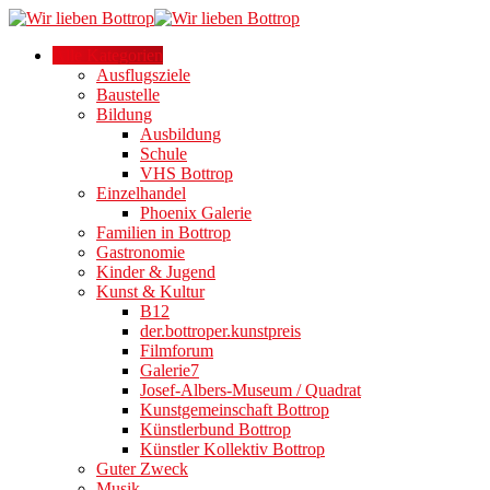
Alle Kategorien
Ausflugsziele
Baustelle
Bildung
Ausbildung
Schule
VHS Bottrop
Einzelhandel
Phoenix Galerie
Familien in Bottrop
Gastronomie
Kinder & Jugend
Kunst & Kultur
B12
der.bottroper.kunstpreis
Filmforum
Galerie7
Josef-Albers-Museum / Quadrat
Kunstgemeinschaft Bottrop
Künstlerbund Bottrop
Künstler Kollektiv Bottrop
Guter Zweck
Musik