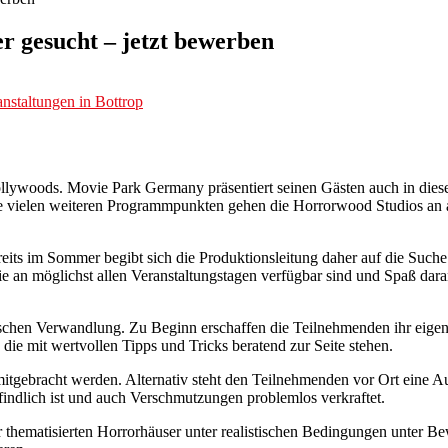
 gesucht – jetzt bewerben
nstaltungen in Bottrop
Hollywoods. Movie Park Germany präsentiert seinen Gästen auch in dies
ie vielen weiteren Programmpunkten gehen die Horrorwood Studios an
Bereits im Sommer begibt sich die Produktionsleitung daher auf die Suc
e an möglichst allen Veranstaltungstagen verfügbar sind und Spaß dara
tischen Verwandlung. Zu Beginn erschaffen die Teilnehmenden ihr eigene
die mit wertvollen Tipps und Tricks beratend zur Seite stehen.
itgebracht werden. Alternativ steht den Teilnehmenden vor Ort eine 
findlich ist und auch Verschmutzungen problemlos verkraftet.
r thematisierten Horrorhäuser unter realistischen Bedingungen unter B