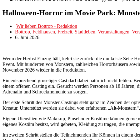
Halloween-Horror im Movie Park: Monster
Wir lieben Bottrop - Redaktion
Bottrop
,
Feldhausen
,
Freizeit
,
Stadtleben
,
Veranstaltungen
,
Vera
6. Juni 2026
Wenn der Herbst Einzug hält, kehrt sie zurück: die dunkelste Seite 
Event. Mit hunderten von Monstern, zahlreichen Horrorhäusern sow
November 2026 wieder in die Produktion.
Ein entsprechend gruseliger Cast darf dabei natürlich nicht fehlen: 
einem offenen Casting ein. Gesucht werden Personen ab 18 Jahren, di
Adrenalin und Schreckmomente zu sorgen.
Der erste Schritt des Monster-Castings steht ganz im Zeichen der op
Kreatur. Unterstützt werden sie dabei von erfahrenen „Alt-Monstern“, 
Eigene Utensilien wie Make-up, Pinsel oder Kostüme können gerne m
eigenes Kostüm besitzt, wird gebeten, Kleidung zu tragen, die unemp
Im zweiten Schritt stellen die Teilnehmenden Ihr Können in einem de