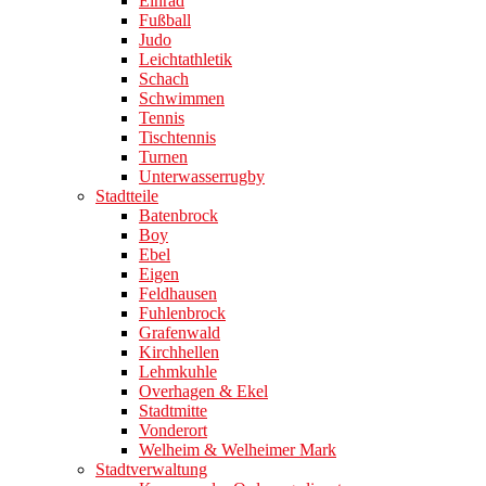
Einrad
Fußball
Judo
Leichtathletik
Schach
Schwimmen
Tennis
Tischtennis
Turnen
Unterwasserrugby
Stadtteile
Batenbrock
Boy
Ebel
Eigen
Feldhausen
Fuhlenbrock
Grafenwald
Kirchhellen
Lehmkuhle
Overhagen & Ekel
Stadtmitte
Vonderort
Welheim & Welheimer Mark
Stadtverwaltung