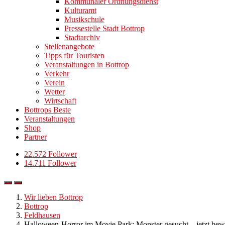
Kommunaler Ordnungsdienst
Kulturamt
Musikschule
Pressestelle Stadt Bottrop
Stadtarchiv
Stellenangebote
Tipps für Touristen
Veranstaltungen in Bottrop
Verkehr
Verein
Wetter
Wirtschaft
Bottrops Beste
Veranstaltungen
Shop
Partner
22.572 Follower
14.711 Follower
Wir lieben Bottrop
Bottrop
Feldhausen
Halloween-Horror im Movie Park: Monster gesucht – jetzt be