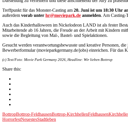
Darstellung zu verfeinern und diese anschließend der Jury zu präsenti
Treffpunkt für das Monster-Casting am
20. Juni ist um 18:30 Uhr 
außerdem
vorab unter
hr@moviepark.de
anmelden
. Am Casting-T
Auch das Kinderhalloween im Nickelodeon LAND ist als fester Besta
Mitarbeitende ab 16 Jahren, die Freude an der Arbeit mit Kindern 
sowie die Begleitung von Mal-, Bastel- und Spielaktionen.
Gesucht werden verantwortungsbewusste und kreative Personen, die j
Bewerberformular (movieparkgermany.de/jobs) einreichen. Für das Kin
(c) Text/Foto: Movie Park Germany 2026, Headline: Wir lieben Bottrop
Share this:
Bottrop
Bottrop-Feldhausen
Bottrop-Kirchhellen
Feldhausen
Kirchhelle
Horrorfest
Neuestes
Stadtleben