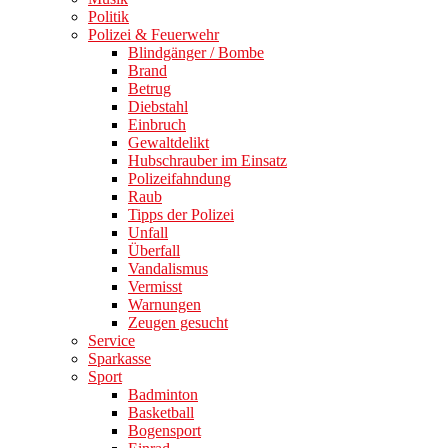
Politik
Polizei & Feuerwehr
Blindgänger / Bombe
Brand
Betrug
Diebstahl
Einbruch
Gewaltdelikt
Hubschrauber im Einsatz
Polizeifahndung
Raub
Tipps der Polizei
Unfall
Überfall
Vandalismus
Vermisst
Warnungen
Zeugen gesucht
Service
Sparkasse
Sport
Badminton
Basketball
Bogensport