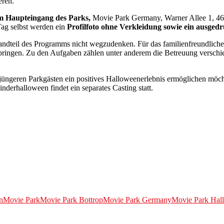
eren.
am Haupteingang des Parks,
Movie Park Germany, Warner Allee 1, 46
ag selbst werden ein
Profilfoto ohne Verkleidung sowie ein ausged
ndteil des Programms nicht wegzudenken. Für das familienfreundliche
mitbringen. Zu den Aufgaben zählen unter anderem die Betreuung vers
üngeren Parkgästen ein positives Halloweenerlebnis ermöglichen möcht
derhalloween findet ein separates Casting statt.
n
Movie Park
Movie Park Bottrop
Movie Park Germany
Movie Park Hal