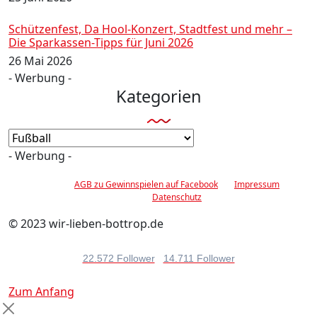
Schützenfest, Da Hool-Konzert, Stadtfest und mehr –
Die Sparkassen-Tipps für Juni 2026
26 Mai 2026
- Werbung -
Kategorien
Kategorien
- Werbung -
AGB zu Gewinnspielen auf Facebook
Impressum
Datenschutz
© 2023 wir-lieben-bottrop.de
22.572 Follower
14.711 Follower
Zum Anfang