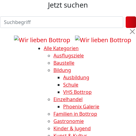
Jetzt suchen
Alle Kategorien
Ausflugsziele
Baustelle
Bildung
Ausbildung
Schule
VHS Bottrop
Einzelhandel
Phoenix Galerie
Familien in Bottrop
Gastronomie
Kinder & Jugend
Kunst & Kultur