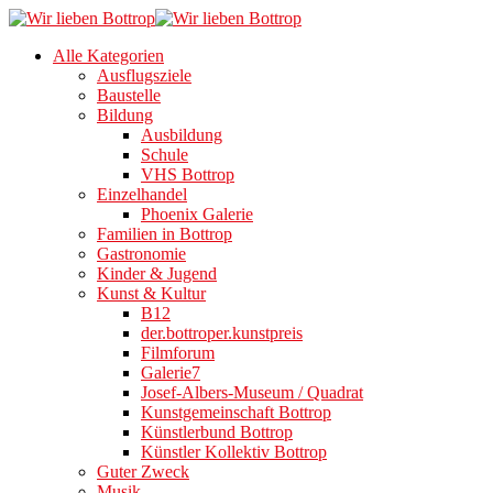
Alle Kategorien
Ausflugsziele
Baustelle
Bildung
Ausbildung
Schule
VHS Bottrop
Einzelhandel
Phoenix Galerie
Familien in Bottrop
Gastronomie
Kinder & Jugend
Kunst & Kultur
B12
der.bottroper.kunstpreis
Filmforum
Galerie7
Josef-Albers-Museum / Quadrat
Kunstgemeinschaft Bottrop
Künstlerbund Bottrop
Künstler Kollektiv Bottrop
Guter Zweck
Musik