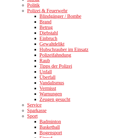
Politik
Polizei & Feuerwehr
Blindgänger / Bombe
Brand
Betrug
Diebstahl
Einbruch
Gewaltdelikt
Hubschrauber im Einsatz
Polizeifahndung
Raub
Tipps der Polizei
Unfall
Überfall
Vandalismus
Vermisst
Warnungen
Zeugen gesucht
Service
Sparkasse
Sport
Badminton
Basketball
Bogensport