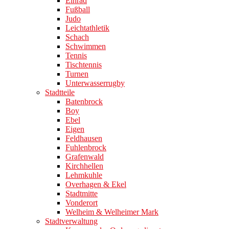
Einrad
Fußball
Judo
Leichtathletik
Schach
Schwimmen
Tennis
Tischtennis
Turnen
Unterwasserrugby
Stadtteile
Batenbrock
Boy
Ebel
Eigen
Feldhausen
Fuhlenbrock
Grafenwald
Kirchhellen
Lehmkuhle
Overhagen & Ekel
Stadtmitte
Vonderort
Welheim & Welheimer Mark
Stadtverwaltung