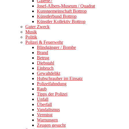
Galerie7
Josef-Albers-Museum / Quadrat
Kunstgemeinschaft Bottrop
Künstlerbund Bottrop
Künstler Kollektiv Bottrop
Guter Zweck
Musik
Politik
Polizei & Feuerwehr
Blindgänger / Bombe
Brand
Betrug
Diebstahl
Einbruch
Gewaltdelikt
Hubschrauber im Einsatz
Polizeifahndung
Raub
Tipps der Polizei
Unfall
Überfall
Vandalismus
Vermisst
Warnungen
Zeugen gesucht