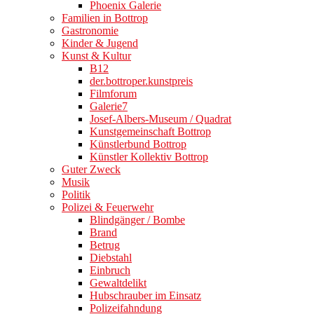
Phoenix Galerie
Familien in Bottrop
Gastronomie
Kinder & Jugend
Kunst & Kultur
B12
der.bottroper.kunstpreis
Filmforum
Galerie7
Josef-Albers-Museum / Quadrat
Kunstgemeinschaft Bottrop
Künstlerbund Bottrop
Künstler Kollektiv Bottrop
Guter Zweck
Musik
Politik
Polizei & Feuerwehr
Blindgänger / Bombe
Brand
Betrug
Diebstahl
Einbruch
Gewaltdelikt
Hubschrauber im Einsatz
Polizeifahndung