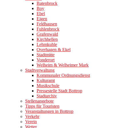
Batenbrock
Boy
Ebel
Eigen
Feldhausen
Fuhlenbrock
Grafenwald
Kirchhellen
Lehmkuhle
Overhagen & Ekel
Stadtmitte
Vonderort
Welheim & Welheimer Mark
Stadtverwaltung
Kommunaler Ordnungsdienst
Kulturamt
Musikschule
Pressestelle Stadt Bottrop
Stadtarchiv
Stellenangebote
Tipps für Touristen
Veranstaltungen in Bottrop
Verkehr
Verein
Wetter