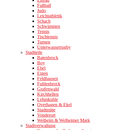
Einrad
Fußball
Judo
Leichtathletik
Schach
Schwimmen
Tennis
Tischtennis
Turnen
Unterwasserrugby
Stadtteile
Batenbrock
Boy
Ebel
Eigen
Feldhausen
Fuhlenbrock
Grafenwald
Kirchhellen
Lehmkuhle
Overhagen & Ekel
Stadtmitte
Vonderort
Welheim & Welheimer Mark
Stadtverwaltung