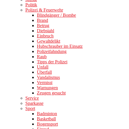
Politik
Polizei & Feuerwehr
Blindgänger / Bombe
Brand
Betrug
Diebstahl
Einbruch
Gewaltdelikt
Hubschrauber im Einsatz
Polizeifahndung
Raub
Tipps der Polizei
Unfall
Überfall
Vandalismus
Vermisst
Warnungen
Zeugen gesucht
Service
Sparkasse
Sport
Badminton
Basketball
Bogensport