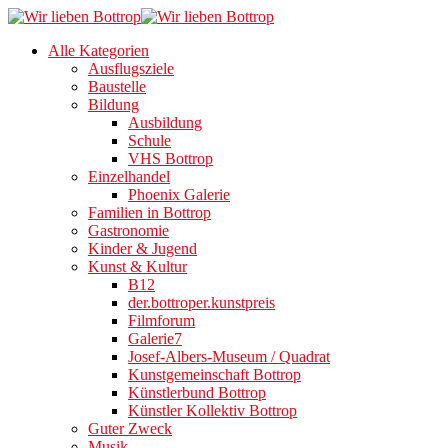
Alle Kategorien
Ausflugsziele
Baustelle
Bildung
Ausbildung
Schule
VHS Bottrop
Einzelhandel
Phoenix Galerie
Familien in Bottrop
Gastronomie
Kinder & Jugend
Kunst & Kultur
B12
der.bottroper.kunstpreis
Filmforum
Galerie7
Josef-Albers-Museum / Quadrat
Kunstgemeinschaft Bottrop
Künstlerbund Bottrop
Künstler Kollektiv Bottrop
Guter Zweck
Musik