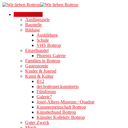
Alle Kategorien
Ausflugsziele
Baustelle
Bildung
Ausbildung
Schule
VHS Bottrop
Einzelhandel
Phoenix Galerie
Familien in Bottrop
Gastronomie
Kinder & Jugend
Kunst & Kultur
B12
der.bottroper.kunstpreis
Filmforum
Galerie7
Josef-Albers-Museum / Quadrat
Kunstgemeinschaft Bottrop
Künstlerbund Bottrop
Künstler Kollektiv Bottrop
Guter Zweck
Musik