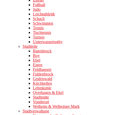
Einrad
Fußball
Judo
Leichtathletik
Schach
Schwimmen
Tennis
Tischtennis
Turnen
Unterwasserrugby
Stadtteile
Batenbrock
Boy
Ebel
Eigen
Feldhausen
Fuhlenbrock
Grafenwald
Kirchhellen
Lehmkuhle
Overhagen & Ekel
Stadtmitte
Vonderort
Welheim & Welheimer Mark
Stadtverwaltung