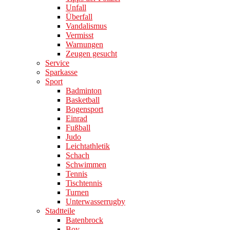
Unfall
Überfall
Vandalismus
Vermisst
Warnungen
Zeugen gesucht
Service
Sparkasse
Sport
Badminton
Basketball
Bogensport
Einrad
Fußball
Judo
Leichtathletik
Schach
Schwimmen
Tennis
Tischtennis
Turnen
Unterwasserrugby
Stadtteile
Batenbrock
Boy