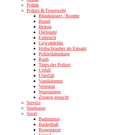
Politik
Polizei & Feuerwehr
Blindgänger / Bombe
Brand
Betrug
Diebstahl
Einbruch
Gewaltdelikt
Hubschrauber im Einsatz
Polizeifahndung
Raub
Tipps der Polizei
Unfall
Überfall
Vandalismus
Vermisst
Warnungen
Zeugen gesucht
Service
Sparkasse
Sport
Badminton
Basketball
Bogensport