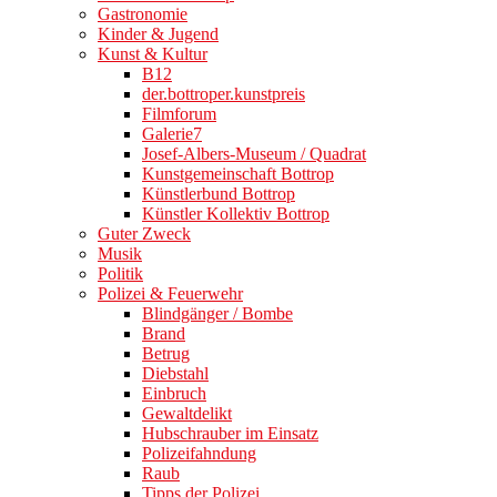
Gastronomie
Kinder & Jugend
Kunst & Kultur
B12
der.bottroper.kunstpreis
Filmforum
Galerie7
Josef-Albers-Museum / Quadrat
Kunstgemeinschaft Bottrop
Künstlerbund Bottrop
Künstler Kollektiv Bottrop
Guter Zweck
Musik
Politik
Polizei & Feuerwehr
Blindgänger / Bombe
Brand
Betrug
Diebstahl
Einbruch
Gewaltdelikt
Hubschrauber im Einsatz
Polizeifahndung
Raub
Tipps der Polizei