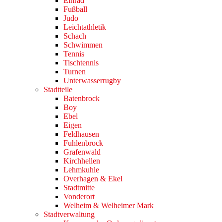
Einrad
Fußball
Judo
Leichtathletik
Schach
Schwimmen
Tennis
Tischtennis
Turnen
Unterwasserrugby
Stadtteile
Batenbrock
Boy
Ebel
Eigen
Feldhausen
Fuhlenbrock
Grafenwald
Kirchhellen
Lehmkuhle
Overhagen & Ekel
Stadtmitte
Vonderort
Welheim & Welheimer Mark
Stadtverwaltung