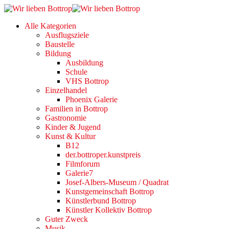
Alle Kategorien
Ausflugsziele
Baustelle
Bildung
Ausbildung
Schule
VHS Bottrop
Einzelhandel
Phoenix Galerie
Familien in Bottrop
Gastronomie
Kinder & Jugend
Kunst & Kultur
B12
der.bottroper.kunstpreis
Filmforum
Galerie7
Josef-Albers-Museum / Quadrat
Kunstgemeinschaft Bottrop
Künstlerbund Bottrop
Künstler Kollektiv Bottrop
Guter Zweck
Musik