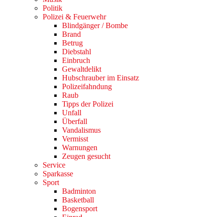
Politik
Polizei & Feuerwehr
Blindgänger / Bombe
Brand
Betrug
Diebstahl
Einbruch
Gewaltdelikt
Hubschrauber im Einsatz
Polizeifahndung
Raub
Tipps der Polizei
Unfall
Überfall
Vandalismus
Vermisst
Warnungen
Zeugen gesucht
Service
Sparkasse
Sport
Badminton
Basketball
Bogensport