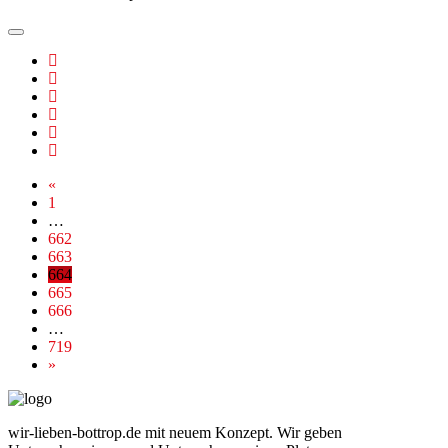
«
1
…
662
663
664
665
666
…
719
»
wir-lieben-bottrop.de mit neuem Konzept. Wir geben