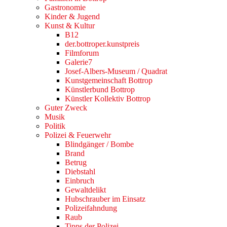
Gastronomie
Kinder & Jugend
Kunst & Kultur
B12
der.bottroper.kunstpreis
Filmforum
Galerie7
Josef-Albers-Museum / Quadrat
Kunstgemeinschaft Bottrop
Künstlerbund Bottrop
Künstler Kollektiv Bottrop
Guter Zweck
Musik
Politik
Polizei & Feuerwehr
Blindgänger / Bombe
Brand
Betrug
Diebstahl
Einbruch
Gewaltdelikt
Hubschrauber im Einsatz
Polizeifahndung
Raub
Tipps der Polizei